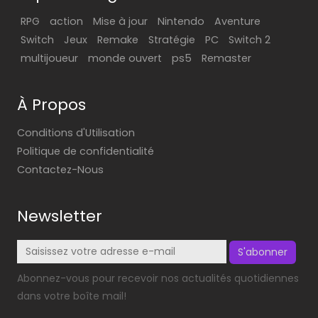
RPG
action
Mise à jour
Nintendo
Aventure
Switch
Jeux
Remake
Stratégie
PC
Switch 2
multijoueur
monde ouvert
ps5
Remaster
À Propos
Conditions d'Utilisation
Politique de confidentialité
Contactez-Nous
Newsletter
S'abonner
Abonnez-vous pour recevoir nos actualités quotidiennes
dans votre boîte mail!