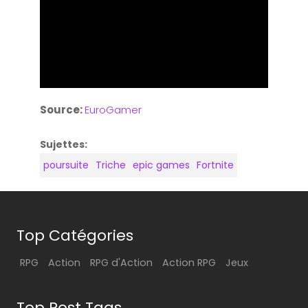
Source:
EuroGamer
Sujettes:
poursuite
Triche
epic games
Fortnite
Top Catégories
RPG
Action
RPG d'Action
Action RPG
Jeux
Top Post Tags