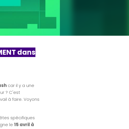
MENT dans
ush
car il y a une
eur ? C'est
ail à faire. Voyons
uêtes spécifiques
igne le
15 avril à