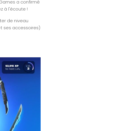
c Games a confirmé
z à l'écoute !
ter de niveau
t ses accessoires)