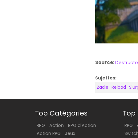
Source:
Destructo
Sujettes:
Zadie
Reload
Slur
Top Catégories
Top 
RPG
Action
RPG d'Action
RPG
Action RPG
Jeux
Switc