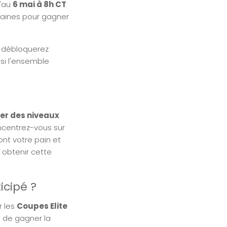
u'au
6 mai à 8h CT
emaines pour gagner
s débloquerez
si l'ensemble
er des niveaux
oncentrez-vous sur
ont votre pain et
 obtenir cette
icipé ?
r les
Coupes Elite
 de gagner la