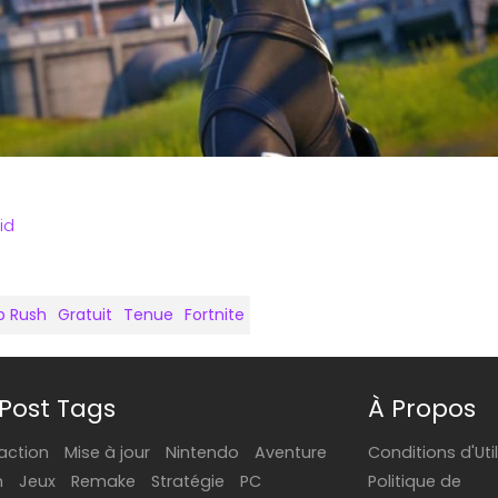
id
p Rush
Gratuit
Tenue
Fortnite
Post Tags
À Propos
action
Mise à jour
Nintendo
Aventure
Conditions d'Uti
h
Jeux
Remake
Stratégie
PC
Politique de