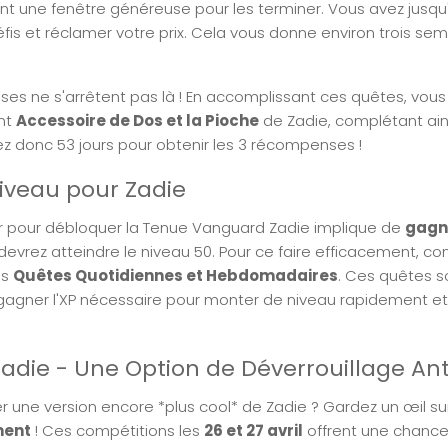
nt une fenêtre généreuse pour les terminer. Vous avez jusq
éfis et réclamer votre prix. Cela vous donne environ trois s
es ne s'arrêtent pas là ! En accomplissant ces quêtes, vou
nt
Accessoire de Dos et la Pioche
de Zadie, complétant ain
z donc 53 jours pour obtenir les 3 récompenses !
iveau pour Zadie
 pour débloquer la Tenue Vanguard Zadie implique de
gagn
 devrez atteindre le niveau 50. Pour ce faire efficacement, c
os
Quêtes Quotidiennes et Hebdomadaires
. Ces quêtes s
gagner l'XP nécessaire pour monter de niveau rapidement et
Zadie - Une Option de Déverrouillage Ant
r une version encore *plus cool* de Zadie ? Gardez un œil su
ment
! Ces compétitions les
26 et 27 avril
offrent une chance