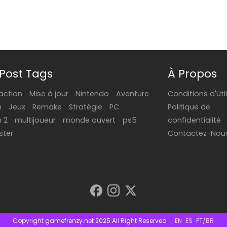
Post Tags
À Propos
action
Mise à jour
Nintendo
Aventure
Conditions d'Uti
h
Jeux
Remake
Stratégie
PC
Politique de
h 2
multijoueur
monde ouvert
ps5
confidentialité
ter
Contactez-Nou
Copyright gamefrenzy.net 2025 All Right Reserved
EN
ES
PT/BR