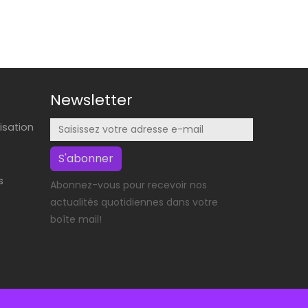
Newsletter
lisation
S'abonner
s
Abonnez-vous pour recevoir nos
actualités quotidiennes dans votre
boîte mail!