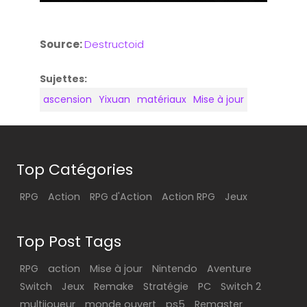
Source:
Destructoid
Sujettes:
ascension
Yixuan
matériaux
Mise à jour
Top Catégories
RPG
Action
RPG d'Action
Action RPG
Jeux
Top Post Tags
RPG
action
Mise à jour
Nintendo
Aventure
Switch
Jeux
Remake
Stratégie
PC
Switch 2
multijoueur
monde ouvert
ps5
Remaster