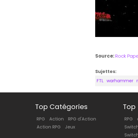
Source:
Rock Pape
Sujettes:
FTL
warhammer
Top Catégories
Top 
RPG
Action
RPG d'Action
RPG
Action RPG
Jeux
Switc
Switc