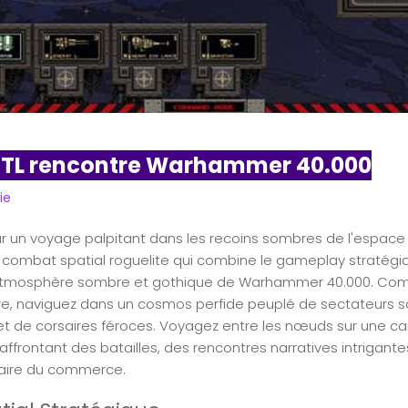
FTL rencontre Warhammer 40.000
ie
r un voyage palpitant dans les recoins sombres de l'espac
 combat spatial roguelite qui combine le gameplay stratég
atmosphère sombre et gothique de Warhammer 40.000. Co
re, naviguez dans un cosmos perfide peuplé de sectateurs s
et de corsaires féroces. Voyagez entre les nœuds sur une c
ffrontant des batailles, des rencontres narratives intrigante
faire du commerce.