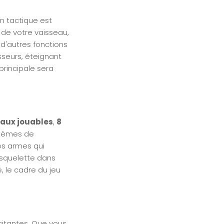
n tactique est
 de votre vaisseau,
 d'autres fonctions
sseurs, éteignant
principale sera
eaux jouables
,
8
stèmes de
es armes qui
 squelette dans
, le cadre du jeu
citantes. Que vous