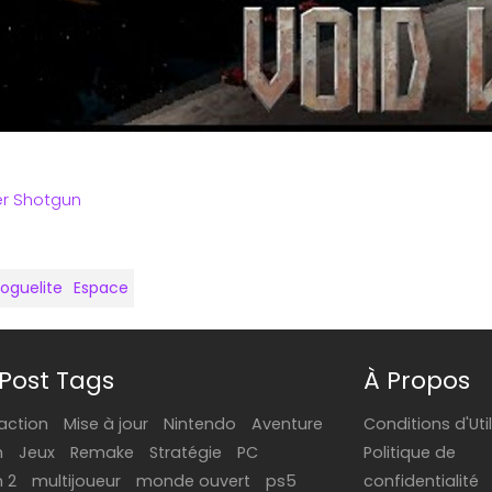
r Shotgun
roguelite
Espace
Post Tags
À Propos
action
Mise à jour
Nintendo
Aventure
Conditions d'Uti
h
Jeux
Remake
Stratégie
PC
Politique de
h 2
multijoueur
monde ouvert
ps5
confidentialité