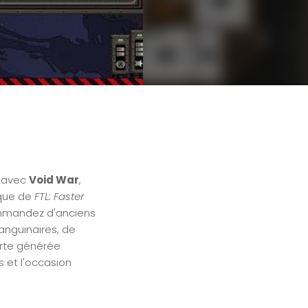
e avec
Void War
,
ique de
FTL: Faster
mmandez d'anciens
anguinaires, de
arte générée
s et l'occasion