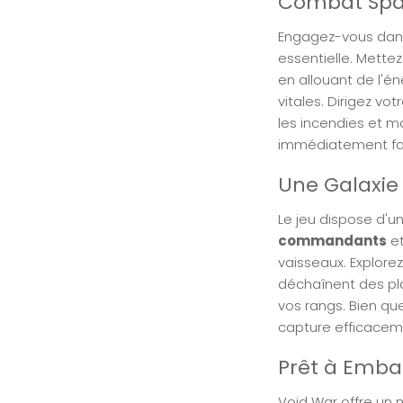
Combat Spat
Engagez-vous dans 
essentielle. Mette
en allouant de l'én
vitales. Dirigez v
les incendies et m
immédiatement fami
Une Galaxie
Le jeu dispose d'
commandants
et
vaisseaux. Explore
déchaînent des pl
vos rangs. Bien que
capture efficaceme
Prêt à Emba
Void War offre un