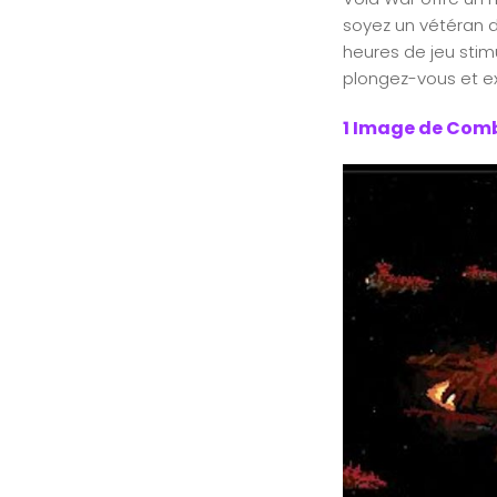
soyez un vétéran d
heures de jeu stimu
plongez-vous et ex
1 Image de Comb