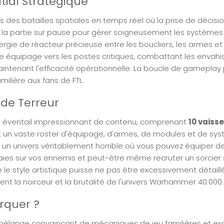
ial Stratégique
des batailles spatiales en temps réel où la prise de décisio
z la partie sur pause pour gérer soigneusement les systèmes
ergie de réacteur précieuse entre les boucliers, les armes et
otre équipage vers les postes critiques, combattant les envahi
aintenant l'efficacité opérationnelle. La boucle de gameplay 
lière aux fans de FTL.
 de Terreur
un éventail impressionnant de contenu, comprenant
10 vaiss
 un vaste roster d'équipage, d'armes, de modules et de sy
z un univers véritablement horrible où vous pouvez équiper d
aies sur vos ennemis et peut-être même recruter un sorcier
 le style artistique puisse ne pas être excessivement détaillé
nt la noirceur et la brutalité de l'univers Warhammer 40.000.
rquer ?
 mélange convaincant de mécaniques de jeu familières et ex