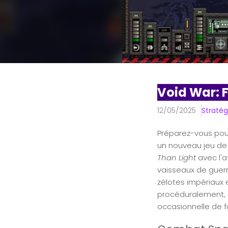
Void War: 
12/05/2025
Stratég
Préparez-vous pou
un nouveau jeu de
Than Light
avec l'
vaisseaux de guer
zélotes impériaux 
procéduralement, a
occasionnelle de 