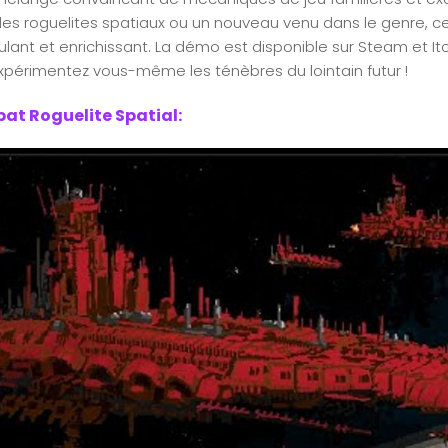
es roguelites spatiaux ou un nouveau venu dans le genre, c
lant et enrichissant. La démo est disponible sur Steam et Itch
périmentez vous-même les ténèbres du lointain futur !
at Roguelite Spatial: