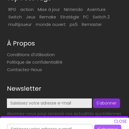
RPG
action
Mise à jour
Nintendo
Aventure
Switch
Jeux
Remake
Stratégie
PC
Switch 2
multijoueur
monde ouvert
ps5
Remaster
À Propos
Conditions d'Utilisation
Politique de confidentialité
Contactez-Nous
Newsletter
S'abonner
Abonnez-vous pour recevoir nos actualités quotidiennes
dans votre boîte mail!
CLOSE