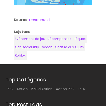
Source:
Destructoid
Sujettes:
Événement de jeu
Récompenses
Pâques
Car Dealership Tycoon
Chasse aux Œufs
Roblox
Top Catégories
RPG
Action
RPG d'Action
Action RPG
Jeux
Top Post Tags