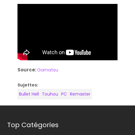
Source:
Gamatsu
Sujettes:
Bullet Hell
Touhou
PC
Remaster
Top Catégories