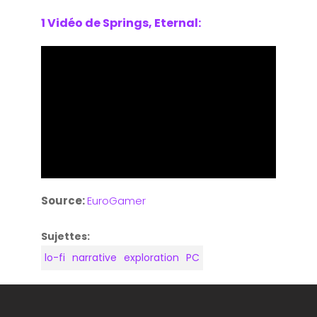
1 Vidéo de Springs, Eternal:
Source:
EuroGamer
Sujettes:
lo-fi
narrative
exploration
PC