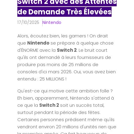
Switch 2 avec des Attentes
de Demande Très Élevées
17/10/2025
Nintendo
Alors, écoutez bien, les gamers ! On dirait
que
Nintendo
se prépare à quelque chose
d'ÉNORME avec la
Switch 2
. Le bruit court
qu'ils ont demandé à leurs fournisseurs de
produire pas moins de 25 millions de
consoles d'ici mars 2026. Oui, vous avez bien
entendu : 25 MILLIONS !
Qu'est-ce qui motive cette ambition folle ?
Eh bien, apparemment, Nintendo s'attend à
ce que la
Switch 2
soit un succès total,
surtout pendant la période des fêtes.
Certaines personnes prédisent même qu'ils
vendront environ 20 millions d'unités rien que
la première année. Ça fait beaucoup de