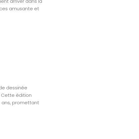
ent arriver dans la
nces amusante et
nde dessinée
et. Cette édition
0 ans, promettant