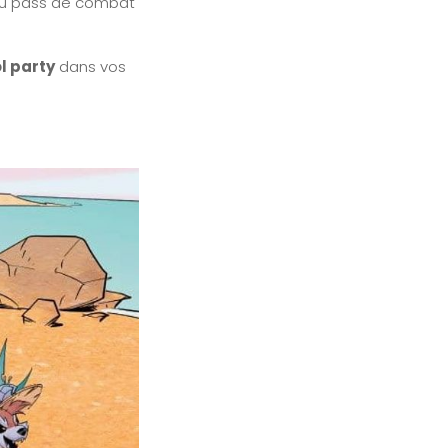
du pass de combat
l party
dans vos