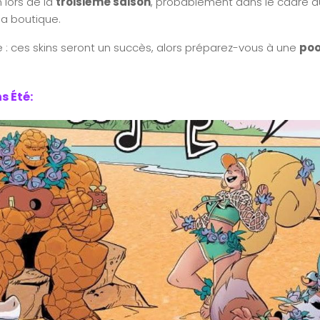
 lors de la
troisième saison
, probablement dans le cadre 
la boutique.
 : ces skins seront un succès, alors préparez-vous à une
poo
s Été: