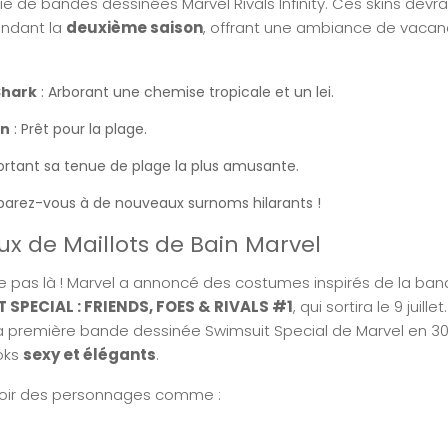
e de bandes dessinées Marvel Rivals Infinity. Ces skins devrai
endant la
deuxième saison
, offrant une ambiance de vaca
Shark
: Arborant une chemise tropicale et un lei.
on
: Prêt pour la plage.
ortant sa tenue de plage la plus amusante.
parez-vous à de nouveaux surnoms hilarants !
ux de Maillots de Bain Marvel
rête pas là ! Marvel a annoncé des costumes inspirés de la ba
SPECIAL : FRIENDS, FOES & RIVALS #1
, qui sortira le 9 juill
a première bande dessinée Swimsuit Special de Marvel en 3
oks
sexy et élégants
.
voir des personnages comme :