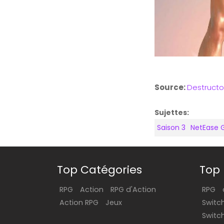
Source:
Destructo
Sujettes:
Saison 3
NetEase
Top Catégories
Top 
RPG
Action
RPG d'Action
RPG
Action RPG
Jeux
Switc
Switc