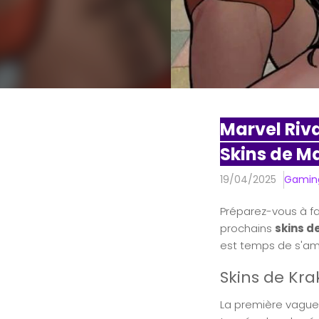
Marvel Riva
Skins de Ma
19/04/2025
Gamin
Préparez-vous à f
prochains
skins d
est temps de s'amu
Skins de Kra
La première vague 