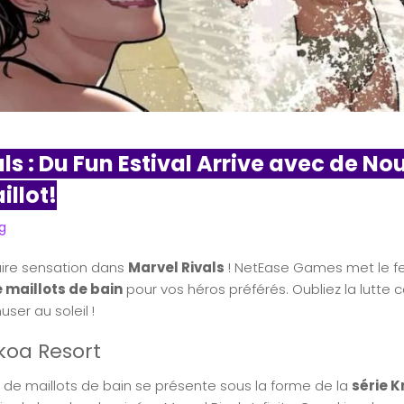
ls : Du Fun Estival Arrive avec de N
illot!
g
aire sensation dans
Marvel Rivals
! NetEase Games met le fe
e maillots de bain
pour vos héros préférés. Oubliez la lutte co
ser au soleil !
koa Resort
de maillots de bain se présente sous la forme de la
série 