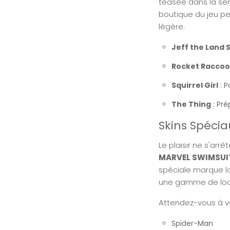
teasée dans la séri
boutique du jeu p
légère.
Jeff the Land 
Rocket Racco
Squirrel Girl
: P
The Thing
: Pré
Skins Spécia
Le plaisir ne s'ar
MARVEL SWIMSUIT 
spéciale marque l
une gamme de lo
Attendez-vous à 
Spider-Man