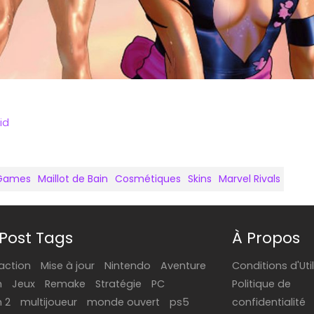
id
 Games
Maillot de Bain
Cosmétiques
Skins
Marvel Rivals
Post Tags
À Propos
action
Mise à jour
Nintendo
Aventure
Conditions d'Uti
h
Jeux
Remake
Stratégie
PC
Politique de
h 2
multijoueur
monde ouvert
ps5
confidentialité