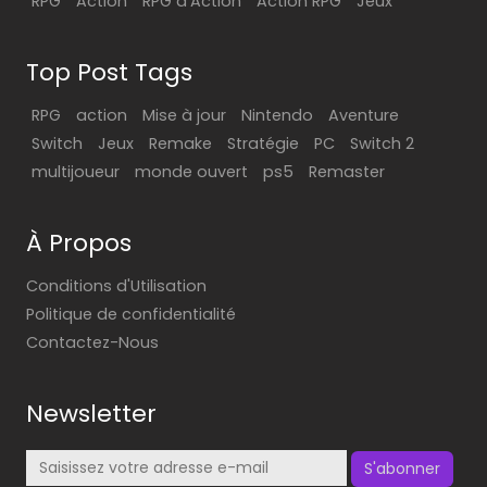
RPG
Action
RPG d'Action
Action RPG
Jeux
Top Post Tags
RPG
action
Mise à jour
Nintendo
Aventure
Switch
Jeux
Remake
Stratégie
PC
Switch 2
multijoueur
monde ouvert
ps5
Remaster
À Propos
Conditions d'Utilisation
Politique de confidentialité
Contactez-Nous
Newsletter
S'abonner