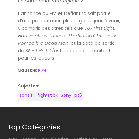
un partenariat stratégique ?
L'annonce du Projet Defiant faisait partie
d'une présentation plus large de jeux à venir,
y compris des titres tels que
007 First Light
,
Final Fantasy Tactics : The Ivalice Chronicles
,
Romeo is a Dead Man
, et la date de sortie
de
Silent Hill f
. C'est une période excitante
pour les joueurs !
Source:
IGN
Sujettes:
sans fil
fightstick
Sony
ps5
Top Catégories