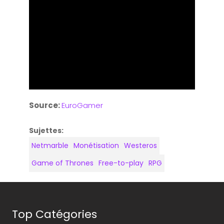
Source:
EuroGamer
Sujettes:
Netmarble
Monétisation
Westeros
Game of Thrones
Free-to-play
RPG
Top Catégories