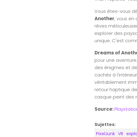
Vous êtes-vous dé
Another
, vous en 
rêves méticuleuse
explorer des paysag
unique. C'est comm
Dreams of Anoth
pour une aventure.
des énigmes et de
cachés à l'intérie
véritablement imme
retour haptique de
casque peint des 
Source:
Playstatio
Sujettes:
PixelJunk
VR
expl