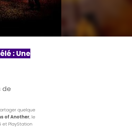
lé : Une
s de
partager quelque
s of Another
, le
5 et PlayStation