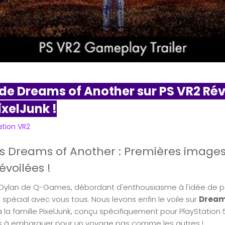
e Dreams of Another sur PS VR2 Révé
xelJunk !
ation VR2
s Dreams of Another : Premières image
voilées !
ci Dylan de Q-Games, débordant d'enthousiasme à l'idée de 
spécial avec vous tous. Nous levons enfin le voile sur
Dream
à la famille PixelJunk, conçu spécifiquement pour PlayStation 
s à embarquer pour un voyage pas comme les autres !