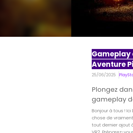
Gameplay d
Aventure Pi
25/06/2025
PlaySt
Plongez dan
gameplay dé
Bonjour à tous ! I
chose de vraiment 
tout dernier ajout 
VR2. Préparez-vou