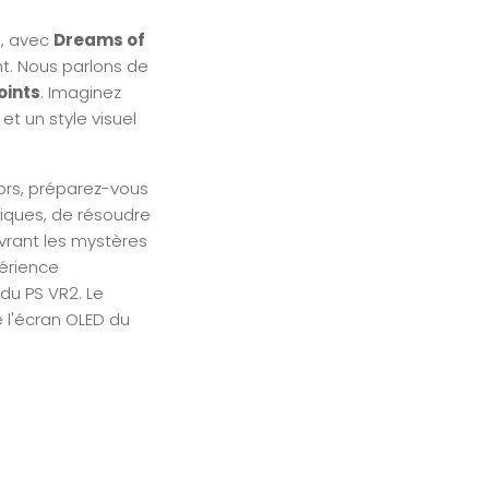
n, avec
Dreams of
nt. Nous parlons de
oints
. Imaginez
et un style visuel
lors, préparez-vous
iques, de résoudre
vrant les mystères
périence
du PS VR2. Le
 l'écran OLED du