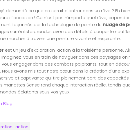
jà demandé ce que ce serait d'entrer dans un rêve ? Eh bie
aurez l'occasion ! Ce n'est pas n'importe quel rêve, cependa
ment façonnés par la technologie de pointe du
nuage de p
es surréalistes, rendus avec des détails à couper le souffle 
e marcher à travers une peinture vivante et respirante.
er
est un jeu d'exploration-action à la troisième personne. A
 Imaginez-vous en train de naviguer dans ces paysages onir
 vous engager dans des combats palpitants, tout en décou
ur. Nous avons mis tout notre cœur dans la création d'une ex
rsive et captivante qui tire pleinement parti des capacités 
s manettes Sense rend chaque interaction réelle, tandis que
mondes éclatants sous vos yeux.
n Blog
oration
action