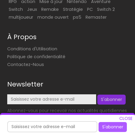
RPG
action
Mise à jour
Nintendo
Aventure
Switch
Jeux
Remake
Stratégie
PC
Switch 2
multijoueur
monde ouvert
ps5
Remaster
À Propos
Conditions d'Utilisation
Politique de confidentialité
Contactez-Nous
Newsletter
S'abonner
Abonnez-vous pour recevoir nos actualités quotidiennes
dans votre boîte mail!
CLOSE
S'abonner