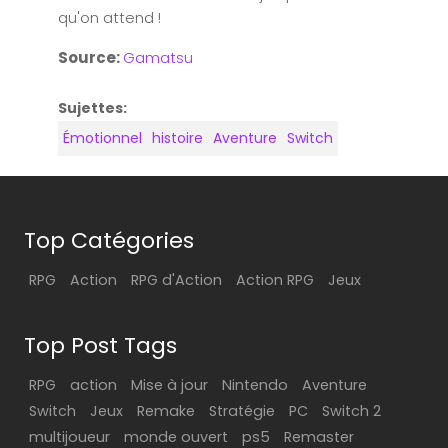
qu'on attend !
Source:
Gamatsu
Sujettes:
Émotionnel
histoire
Aventure
Switch
Top Catégories
RPG
Action
RPG d'Action
Action RPG
Jeux
Top Post Tags
RPG
action
Mise à jour
Nintendo
Aventure
Switch
Jeux
Remake
Stratégie
PC
Switch 2
multijoueur
monde ouvert
ps5
Remaster