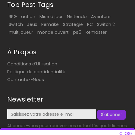
Top Post Tags
RPG
action
Mise à jour
Nintendo
Aventure
Switch
Jeux
Remake
Stratégie
PC
Switch 2
multijoueur
monde ouvert
ps5
Remaster
À Propos
Conditions d'Utilisation
Politique de confidentialité
Contactez-Nous
Newsletter
S'abonner
Abonnez-vous pour recevoir nos actualités quotidiennes
dans votre boîte mail!
CLOSE